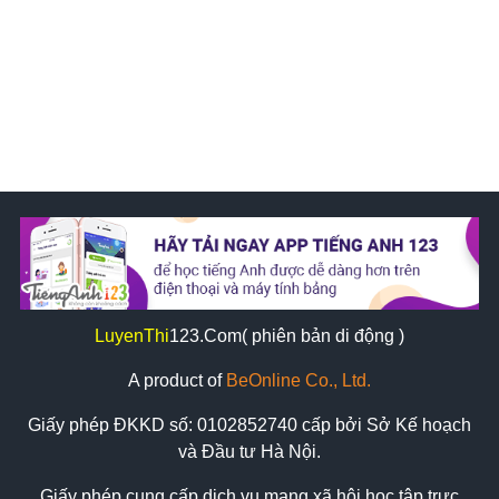
LuyenThi
123
.Com( phiên bản di động )
A product of
BeOnline Co., Ltd.
Giấy phép ĐKKD số:
0102852740
cấp bởi Sở Kế hoạch
và Đầu tư Hà Nội.
Giấy phép cung cấp dịch vụ mạng xã hội học tập trực