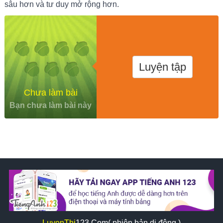
sâu hơn và tư duy mở rộng hơn.
Luyện tập
Chưa làm bài
Bạn chưa làm bài này
LuyenThi
123
.Com( phiên bản di động )