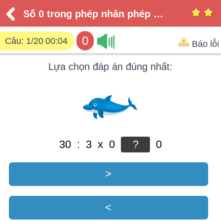
Số 0 trong phép nhân phép chia
0
Câu:
1/20
00:04
Báo lỗi
Lựa chọn đáp án đúng nhất:
30 : 3 x 0
0
>
<