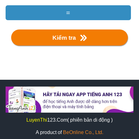
=
Kiểm tra
LuyenThi
123
.Com( phiên bản di động )
A product of
BeOnline Co., Ltd.