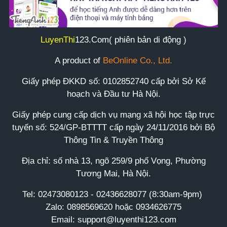
LuyenThi
123
.Com( phiên bản di động )
A product of
BeOnline Co., Ltd.
Giấy phép ĐKKD số:
0102852740
cấp bởi Sở Kế
hoạch và Đầu tư Hà Nội.
Giấy phép cung cấp dịch vụ mạng xã hội học tập trực
tuyến số: 524/GP-BTTTT cấp ngày 24/11/2016 bởi Bộ
Thông Tin & Truyền Thông
Địa chỉ: số nhà 13, ngõ 259/9 phố Vọng, Phường
Tương Mai, Hà Nội.
Tel:
02473080123 - 02436628077 (8:30am-9pm)
Zalo: 0898569620 hoặc 0934626775
Email: support@luyenthi123.com