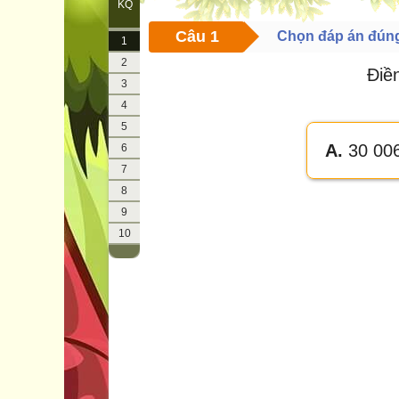
KQ
Câu 1
Chọn đáp án đún
1
2
Điề
3
4
5
A.
30 00
6
7
8
9
10