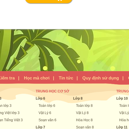
iểm tra
|
Học mà chơi
|
Tin tức
|
Quy định sử dụng
|
TRUNG HỌC CƠ SỞ
TRUNG
3
Lớp 6
Lớp 8
Lớp 10
n lớp 3
Toán lớp 6
Toán lớp 8
Toán 
ng Việt lớp 3
Vật Lý 6
Vật Lý 8
Vật Lý
n Tiếng Việt 3
Soạn văn 6
Hóa Học 8
Hóa h
Lớp 7
Soạn văn 8
Lớp 11