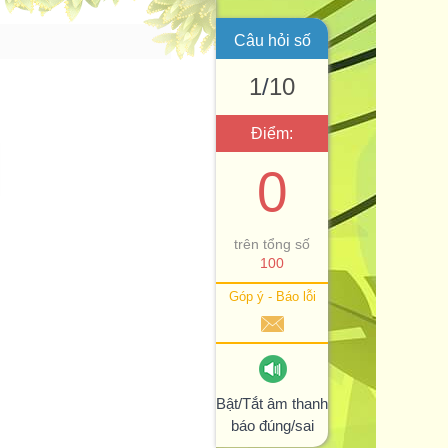
Câu hỏi số
1
/
10
Điểm:
0
trên tổng số
100
Góp ý - Báo lỗi
Bật/Tắt âm thanh
báo đúng/sai