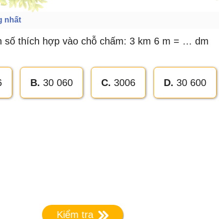
g nhất
n số thích hợp vào chỗ chấm: 3 km 6 m = … dm
6
B.
30 060
C.
3006
D.
30 600
Kiểm tra