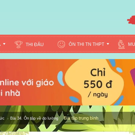
A
ÔN THI TN THPT
MU
THI ĐẤU
Bài tập trung bình
hức
Bài 34. Ôn tập về đo lường