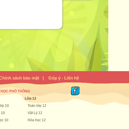
Chính sách bảo mật
|
Góp ý - Liên hệ
 HỌC PHỔ THÔNG
Lớp 12
lớp 10
Toán lớp 12
 10
Vật Lý 12
ọc 10
Hóa học 12