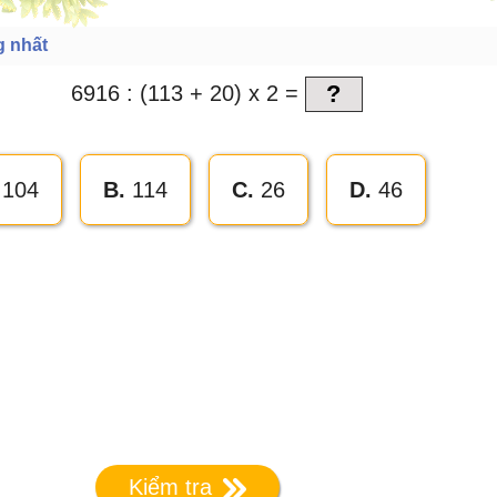
g nhất
6916 : (113 + 20) x 2 =
104
B.
114
C.
26
D.
46
Kiểm tra