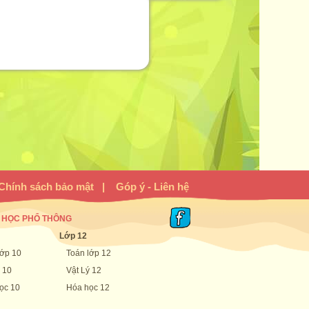
Chính sách bảo mật
|
Góp ý - Liên hệ
 HỌC PHỔ THÔNG
Lớp 12
lớp 10
Toán lớp 12
 10
Vật Lý 12
ọc 10
Hóa học 12