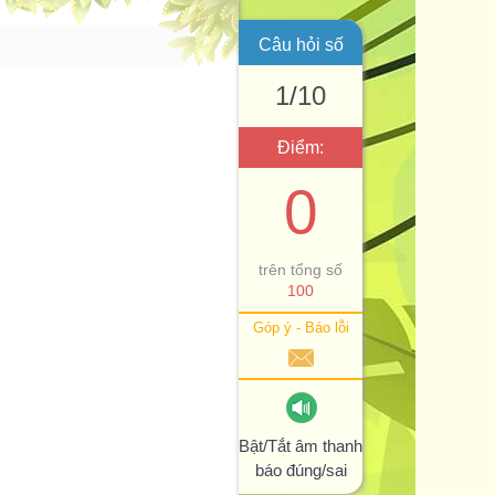
Câu hỏi số
1
/
10
Điểm:
0
trên tổng số
100
Góp ý - Báo lỗi
Bật/Tắt âm thanh
báo đúng/sai