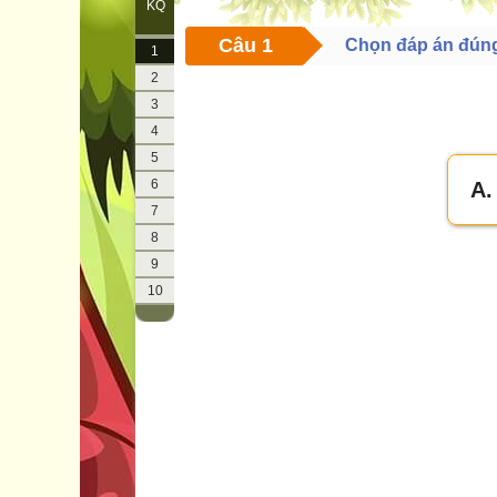
KQ
Câu 1
Chọn đáp án đún
1
2
3
4
5
6
A.
7
8
9
10