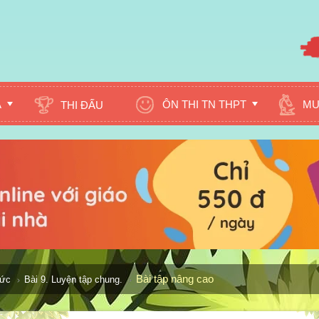
A
ÔN THI TN THPT
MU
THI ĐẤU
Bài tập nâng cao
hức
Bài 9. Luyện tập chung.