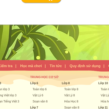
iểm tra
|
Học mà chơi
|
Tin tức
|
Quy định sử dụng
|
TRUNG HỌC CƠ SỞ
TRUNG
3
Lớp 6
Lớp 8
Lớp 10
n lớp 3
Toán lớp 6
Toán lớp 8
Toán 
ng Việt lớp 3
Vật Lý 6
Vật Lý 8
Vật Lý
n Tiếng Việt 3
Soạn văn 6
Hóa Học 8
Hóa h
Lớp 7
Soạn văn 8
Lớp 11