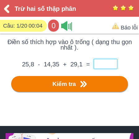
Trừ hai số thập phân
0
Câu:
1/20
00:04
Báo lỗi
Điền số thích hợp vào ô trống ( dạng thu gọn
nhất ).
25,8 - 14,35 + 29,1 =
Kiểm tra