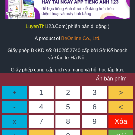
LuyenThi
123
.Com( phiên bản di động )
A product of
BeOnline Co., Ltd.
Giấy phép ĐKKD số:
0102852740
cấp bởi Sở Kế hoạch
và Đầu tư Hà Nội.
Giấy phép cung cấp dịch vụ mạng xã hội học tập trực
tuyến số: 524/GP-BTTTT cấp ngày 24/11/2016 bởi Bộ
Ẩn bàn phím
Thông Tin & Truyền Thông
+
1
2
3
>
Địa chỉ: số nhà 13, ngõ 259/9 phố Vọng, Phường Tương
Mai, Hà Nội.
-
4
5
6
<
Tel:
02473080123 - 02436628077 (8:30am-9pm)
x
7
8
9
Xóa
Zalo: 0898569620 hoặc 0934626775
Email: support@luyenthi123.com