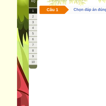
KQ
Câu 1
Chọn đáp án đún
1
2
3
4
5
6
7
8
9
10