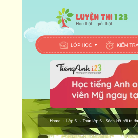
LỚP HỌC
KIỂM TR
Home
Lớp 6
Toán lớp 6 - Sách kết nối tri t