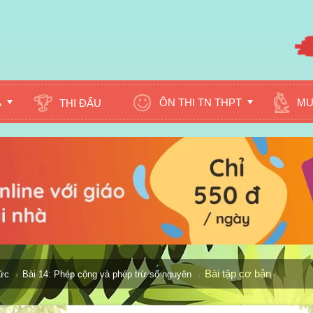
A
ÔN THI TN THPT
MU
THI ĐẤU
Bài tập cơ bản
hức
Bài 14: Phép cộng và phép trừ số nguyên