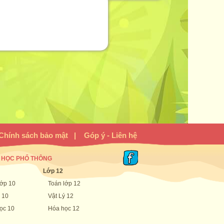
Chính sách bảo mật
|
Góp ý - Liên hệ
 HỌC PHỔ THÔNG
Lớp 12
lớp 10
Toán lớp 12
 10
Vật Lý 12
ọc 10
Hóa học 12