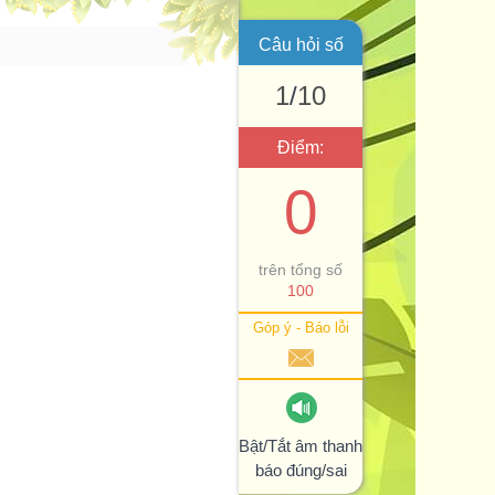
Câu hỏi số
1
/
10
Điểm:
0
trên tổng số
100
Góp ý - Báo lỗi
Bật/Tắt âm thanh
báo đúng/sai