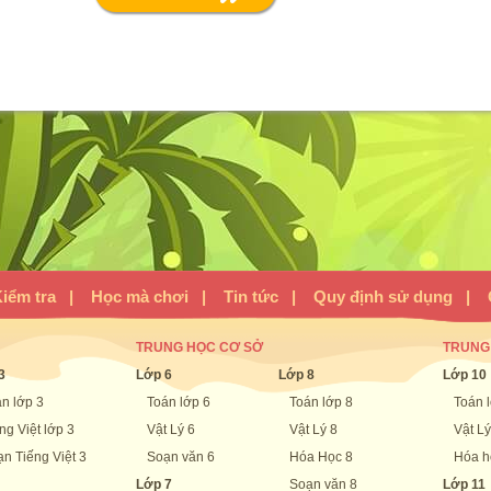
iểm tra
|
Học mà chơi
|
Tin tức
|
Quy định sử dụng
|
TRUNG HỌC CƠ SỞ
TRUNG
3
Lớp 6
Lớp 8
Lớp 10
n lớp 3
Toán lớp 6
Toán lớp 8
Toán 
ng Việt lớp 3
Vật Lý 6
Vật Lý 8
Vật Lý
n Tiếng Việt 3
Soạn văn 6
Hóa Học 8
Hóa h
Lớp 7
Soạn văn 8
Lớp 11