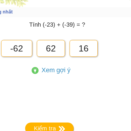
g nhất
Tính (-23) + (-39) = ?
-62
62
16
Xem gợi ý
Kiểm tra