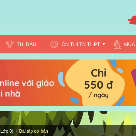
ÔN THI TN THPT
MUA 
THI ĐẤU
(Lớp 8)
Bài tập cơ bản