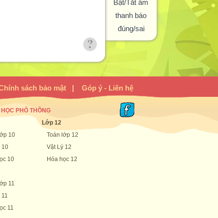
Bật/Tắt âm
thanh báo
đúng/sai
Chính sách bảo mật
|
Góp ý - Liên hệ
D. 1
 HỌC PHỔ THÔNG
Lớp 12
lớp 10
Toán lớp 12
 10
Vật Lý 12
ọc 10
Hóa học 12
lớp 11
 11
ọc 11