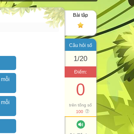
Bài tập
Câu hỏi số
1/20
Điểm:
 mỗi
0
 mỗi
trên tổng số
100