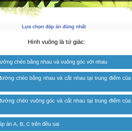
Lựa chọn đáp án đúng nhất
Hình vuông là tứ giác:
đường chéo bằng nhau và vuông góc với nhau
đường chéo bằng nhau và cắt nhau tại trung điểm của
đường chéo vuông góc và cắt nhau tại trung điểm của
p án A, B, C trên đều sai