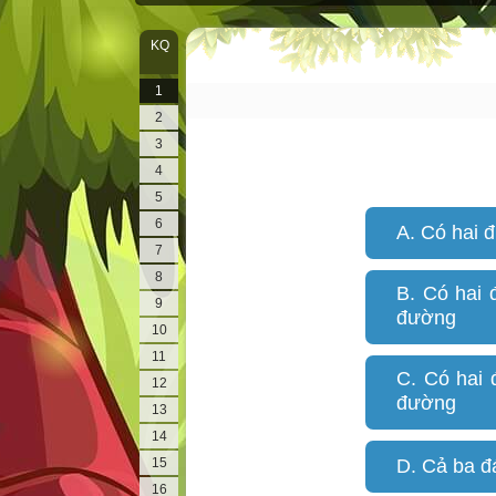
KQ
1
2
3
4
5
6
A. Có hai 
7
8
B. Có hai 
9
đường
10
11
C. Có hai 
12
đường
13
14
15
D. Cả ba đá
16