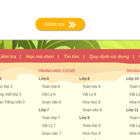
Bạn phải là
thành viên VIP
mới được làm tiếp bài này !
Kiểm tra
Lựa chọn đáp án đúng nhất
Lựa chọn đáp án đúng nhất
Hình thoi có ________ là hình vuông.
Hình vuông có mấy trục đối xứng?
iểm tra
|
Học mà chơi
|
Tin tức
|
Quy định sử dụng
|
Cần điền vào chỗ trống là:
B. 3
C. 2
TRUNG HỌC CƠ SỞ
TRUNG
3
Lớp 6
Lớp 8
Lớp 10
ng chéo bằng nhau
n lớp 3
Toán lớp 6
Toán lớp 8
Toán 
ng Việt lớp 3
Vật Lý 6
Vật Lý 8
Vật Lý
ng chéo là phân giác của một góc
n Tiếng Việt 3
Soạn văn 6
Hóa Học 8
Hóa h
Lớp 7
Soạn văn 8
Lớp 11
ng chéo cắt nhau tại trung điểm của mỗi đường
Toán lớp 7
Lớp 9
Toán 
Vật Lý 7
Toán lớp 9
Vật Lý
Đăng ký thành viên VIP
h đối song song
Soạn văn 7
Hóa Học 9
Hóa h