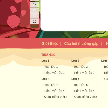
17
18
19
20
Giới thiệu
|
Câu hỏi thường gặp
|
K
A. 4
TIỂU HỌC
Lớp 1
Lớp 2
Lớp 
A. Hai đườ
Toán lớp 1
Toán lớp 2
Toá
Tiếng Việt lớp 1
Tiếng Việt lớp 2
Tiế
B. Một đườ
Lớp 4
Lớp 5
Soạ
Toán lớp 4
Toán lớp 5
C. Hai đườ
Tiếng Việt lớp 4
Tiếng Việt lớp 5
Soạn Tiếng Việt 4
Soạn Tiếng Việt 5
D. Hai cạn