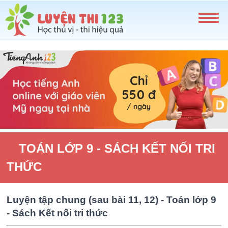
TOÁN LỚP 9 - SÁCH KẾT NỐI TRI
THỨC
Luyện tập chung (sau bài 11, 12) - Toán lớp 9
- Sách Kết nối tri thức