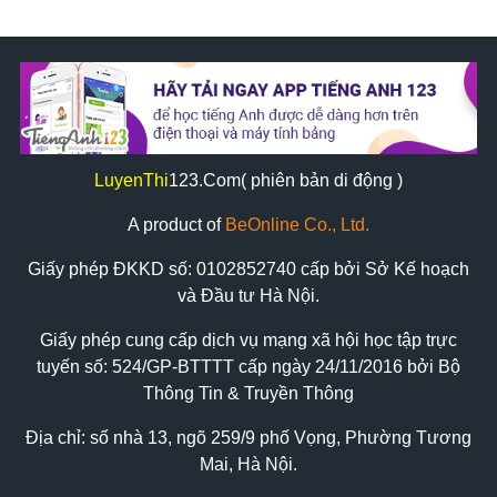
LuyenThi
123
.Com( phiên bản di động )
A product of
BeOnline Co., Ltd.
Giấy phép ĐKKD số:
0102852740
cấp bởi Sở Kế hoạch
và Đầu tư Hà Nội.
Giấy phép cung cấp dịch vụ mạng xã hội học tập trực
tuyến số: 524/GP-BTTTT cấp ngày 24/11/2016 bởi Bộ
Thông Tin & Truyền Thông
Địa chỉ: số nhà 13, ngõ 259/9 phố Vọng, Phường Tương
Mai, Hà Nội.