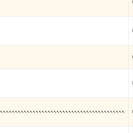
↖↖↖↖↖↖↖↖↖↖↖↖↖↖↖↖↖↖↖↖↖↖↖↖↖↖↖↖↖↖↖↖↖↖↖↖↖↖↖↖↖↖↖