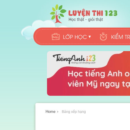
LỚP HỌC
KIỂM T
Home
Bảng xếp hạng