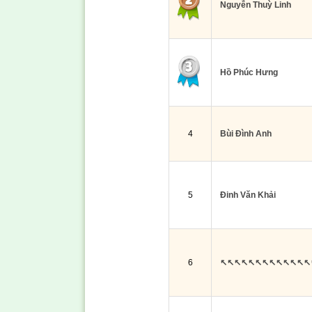
Nguyễn Thuỳ Linh
Hồ Phúc Hưng
4
Bùi Đình Anh
5
Đinh Văn Khải
6
↖↖↖↖↖↖↖↖↖↖↖↖↖