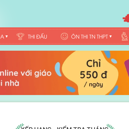
RA
THI ĐẤU
ÔN THI TN THPT