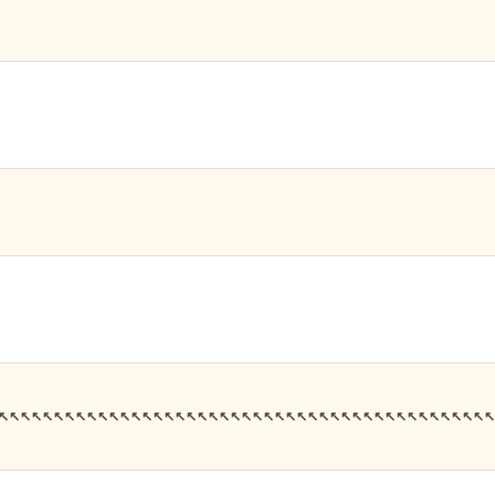
↖↖↖↖↖↖↖↖↖↖↖↖↖↖↖↖↖↖↖↖↖↖↖↖↖↖↖↖↖↖↖↖↖↖↖↖↖↖↖↖↖↖↖↖