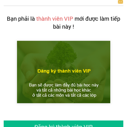
BÁO LỖI
Bạn phải là
thành viên VIP
mới được làm tiếp
bài này !
Đăng ký thành viên VIP