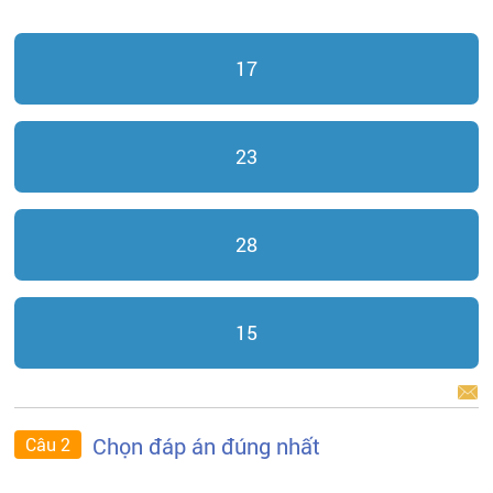
17
23
28
15
BÁO LỖI
Chọn đáp án đúng nhất
Câu 2