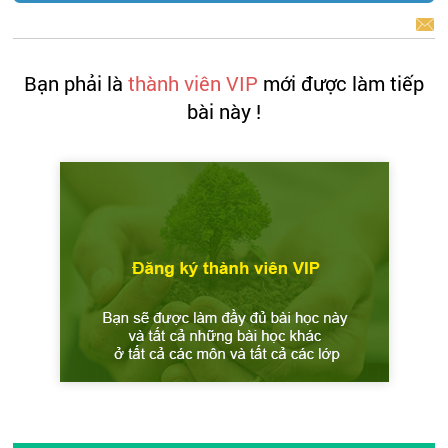
BÁO LỖI
Bạn phải là
thành viên VIP
mới được làm tiếp
bài này !