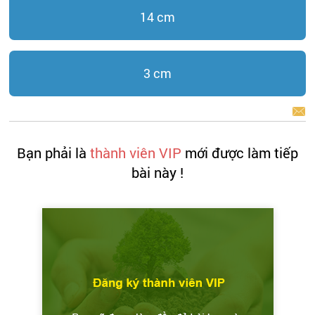
14 cm
3 cm
BÁO LỖI
Bạn phải là
thành viên VIP
mới được làm tiếp
bài này !