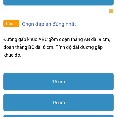
BÁO LỖI
Chọn đáp án đúng nhất
Câu 2
Đường gấp khúc ABC gồm đoạn thẳng AB dài 9 cm,
đoạn thẳng BC dài 6 cm. Tính độ dài đường gấp
khúc đó.
16 cm
15 cm