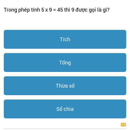
Trong phép tính 5 x 9 = 45 thì 9 được gọi là gì?
Tích
Tổng
Thừa số
Số chia
BÁO LỖI