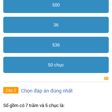
500
36
536
50 chục
BÁO LỖI
Chọn đáp án đúng nhất
Câu 2
Số gồm có 7 trăm và 5 chục là: