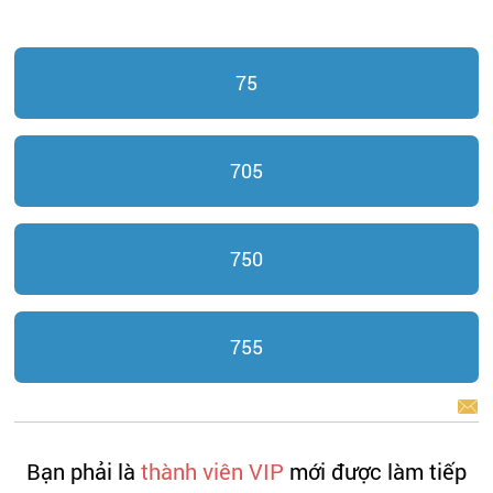
75
705
750
755
BÁO LỖI
Bạn phải là
thành viên VIP
mới được làm tiếp