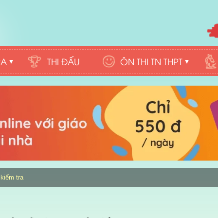
RA
THI ĐẤU
ÔN THI TN THPT
kiểm tra