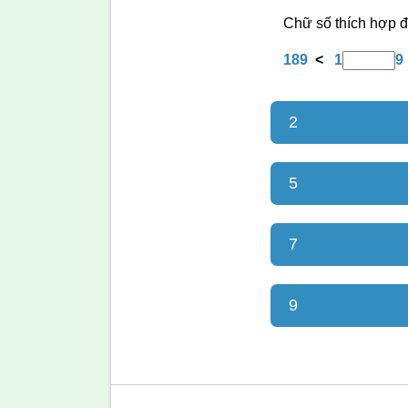
Chữ số thích hợp đ
189
<
1
9
2
5
7
9