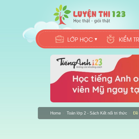
LỚP HỌC
KIỂM T
Home
Toán lớp 2 - Sách Kết nối tri thức
Đề 