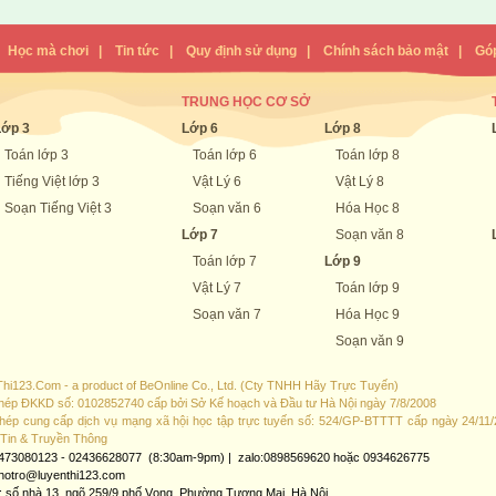
|
Học mà chơi
|
Tin tức
|
Quy định sử dụng
|
Chính sách bảo mật
|
Góp
TRUNG HỌC CƠ SỞ
Lớp 3
Lớp 6
Lớp 8
Toán lớp 3
Toán lớp 6
Toán lớp 8
Tiếng Việt lớp 3
Vật Lý 6
Vật Lý 8
Soạn Tiếng Việt 3
Soạn văn 6
Hóa Học 8
Lớp 7
Soạn văn 8
Toán lớp 7
Lớp 9
Vật Lý 7
Toán lớp 9
Soạn văn 7
Hóa Học 9
Soạn văn 9
hi123.Com - a product of BeOnline Co., Ltd. (Cty TNHH Hãy Trực Tuyến)
hép ĐKKD số: 0102852740 cấp bởi Sở Kế hoạch và Đầu tư Hà Nội ngày 7/8/2008
hép cung cấp dịch vụ mạng xã hội học tập trực tuyến số: 524/GP-BTTTT cấp ngày 24/11/
Tin & Truyền Thông
2473080123 - 02436628077 (8:30am-9pm) | zalo:0898569620 hoặc 0934626775
 hotro@luyenthi123.com
ỉ: số nhà 13, ngõ 259/9 phố Vọng, Phường Tương Mai, Hà Nội.