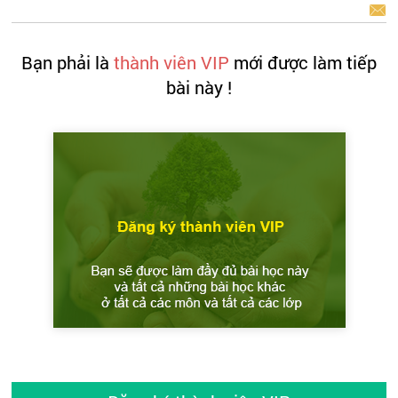
BÁO LỖI
Bạn phải là
thành viên VIP
mới được làm tiếp
bài này !