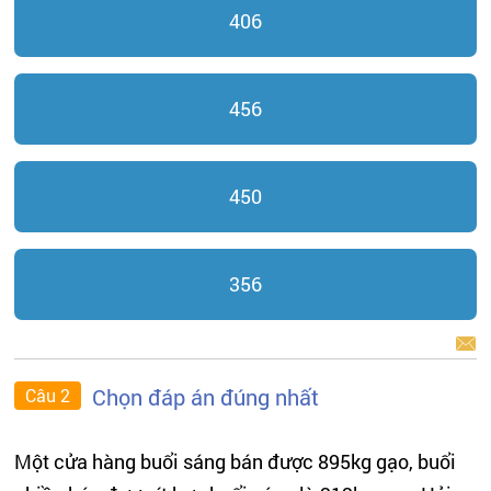
406
456
450
356
BÁO LỖI
Chọn đáp án đúng nhất
Câu 2
Một cửa hàng buổi sáng bán được 895kg gạo, buổi