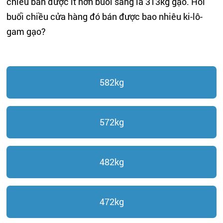
chiều bán được ít hơn buổi sáng là 313kg gạo. Hỏi
buổi chiều cửa hàng đó bán được bao nhiêu ki-lô-
gam gạo?
582kg
572kg
482kg
472kg