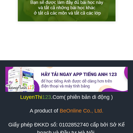
LuyenThi
123
.Com( phiên bản di động )
A product of
BeOnline Co., Ltd.
Giấy phép ĐKKD số:
0102852740
cấp bởi Sở Kế
hoạch và Đầu tư Hà Nội.