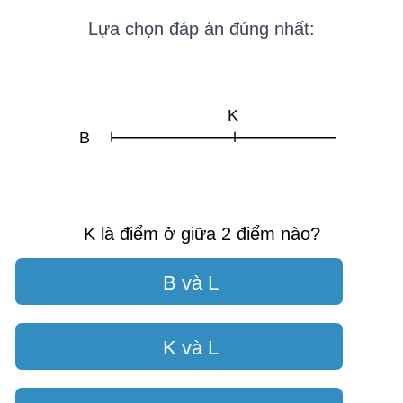
Lựa chọn đáp án đúng nhất:
K
B
K là điểm ở giữa 2 điểm nào?
B và L
K và L