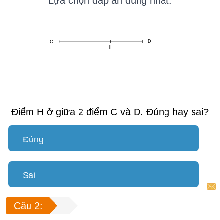
Lựa chọn đáp án đúng nhất:
D
C
H
Điểm H ở giữa 2 điểm C và D. Đúng hay sai?
Đúng
Sai
Câu 2: