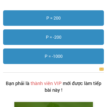
P = 200
P = -200
P = -1000
BÁO LỖI
Bạn phải là
thành viên VIP
mới được làm tiếp
bài này !