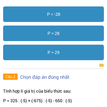
P = -28
P = 28
P = 29
BÁO LỖI
Chọn đáp án đúng nhất
Câu 2
Tính hợp lí giá trị của biểu thức sau:
P = 325 : (-5) + (-675) : (-5) - 650 : (-5)