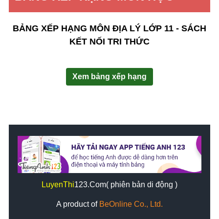
BẢNG XẾP HẠNG MÔN ĐỊA LÝ LỚP 11 - SÁCH
KẾT NỐI TRI THỨC
Xem bảng xếp hạng
LuyenThi
123
.Com( phiên bản di động )
A product of
BeOnline Co., Ltd.