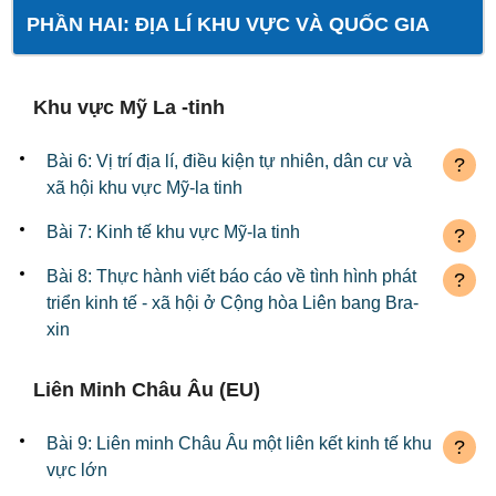
PHẦN HAI: ĐỊA LÍ KHU VỰC VÀ QUỐC GIA
Khu vực Mỹ La -tinh
Bài 6: Vị trí địa lí, điều kiện tự nhiên, dân cư và
?
xã hội khu vực Mỹ-la tinh
Bài 7: Kinh tế khu vực Mỹ-la tinh
?
Bài 8: Thực hành viết báo cáo về tình hình phát
?
triển kinh tế - xã hội ở Cộng hòa Liên bang Bra-
xin
Liên Minh Châu Âu (EU)
Bài 9: Liên minh Châu Âu một liên kết kinh tế khu
?
vực lớn