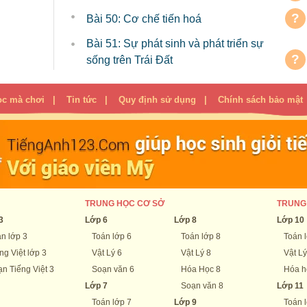
?
Bài 50: Cơ chế tiến hoá
Bài 51: Sự phát sinh và phát triển sự
?
sống trên Trái Đất
ọc mà chơi
|
Tin tức
|
Quy định sử dụng
|
Chính sách bảo mật
TRUNG HỌC CƠ SỞ
TRUNG
3
Lớp 6
Lớp 8
Lớp 10
n lớp 3
Toán lớp 6
Toán lớp 8
Toán 
ng Việt lớp 3
Vật Lý 6
Vật Lý 8
Vật Lý
n Tiếng Việt 3
Soạn văn 6
Hóa Học 8
Hóa h
Lớp 7
Soạn văn 8
Lớp 11
Toán lớp 7
Lớp 9
Toán 