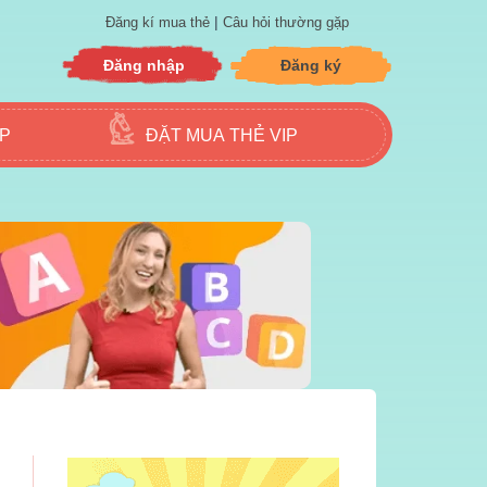
|
Đăng kí mua thẻ
Câu hỏi thường gặp
Đăng nhập
Đăng ký
ẬP
ĐẶT MUA THẺ VIP