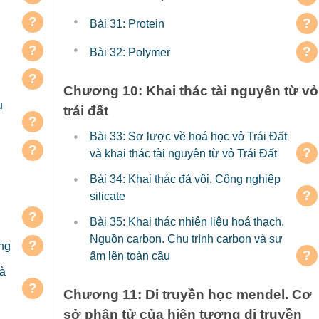
?
?
Bài 31: Protein
?
?
Bài 32: Polymer
?
Chương 10: Khai thác tài nguyên từ vỏ
u
trái đất
?
Bài 33: Sơ lược về hoá học vỏ Trái Đất
?
?
và khai thác tài nguyên từ vỏ Trái Đất
Bài 34: Khai thác đá vôi. Công nghiệp
?
silicate
?
Bài 35: Khai thác nhiên liệu hoá thạch.
Nguồn carbon. Chu trình carbon và sự
?
ong
?
ấm lên toàn cầu
và
?
Chương 11: Di truyền học mendel. Cơ
sở phân tử của hiện tượng di truyền