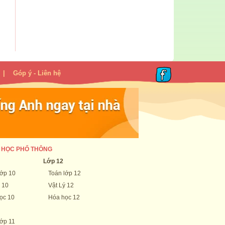
|
Góp ý - Liên hệ
 HỌC PHỔ THÔNG
Lớp 12
lớp 10
Toán lớp 12
 10
Vật Lý 12
ọc 10
Hóa học 12
lớp 11