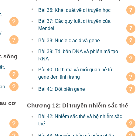
?
Bài 36: Khái quát về di truyền học
c
?
Bài 37: Các quy luật di truyền của
?
Mendel
y
?
?
Bài 38: Nucleic acid và gene
Bài 39: Tái bản DNA và phiên mã tạo
c sống
?
RNA
ất.
Bài 40: Dịch mã và mối quan hệ từ
?
?
gene đến tính trạng
?
tạo
?
Bài 41: Đột biến gene
hau cơ
Chương 12: Di truyền nhiễm sắc thể
Bài 42: Nhiễm sắc thể và bộ nhiễm sắc
?
?
thể
?
?
Bài 43: Nguyên phân và giảm phân