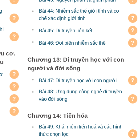
g
Bài 44: Nhiễm sắc thể giới tính và cơ
?
?
chế xác định giới tính
hi
?
Bài 45: Di truyền liên kết
?
?
Bài 46: Đột biến nhiễm sắc thể
ữu cơ.
Chương 13: Di truyền học với con
ệu
người và đời sống
?
cơ
?
Bài 47: Di truyền học với con người
?
Bài 48: Ứng dụng công nghệ di truyền
?
?
vào đời sống
?
Chương 14: Tiến hóa
Bài 49: Khái niệm tiến hoá và các hình
?
thức chọn lọc