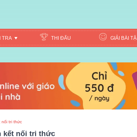
M TRA
THI ĐẤU
GIẢI BÀI T
nối tri thức
kết nối tri thức