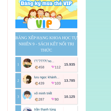
BẢNG XẾP HẠNG KHOA HỌC TỰ
NHIÊN 9 - SÁCH KẾT NỐI TRI
THỨC
\"\"????\"no...
1
15.935
458
112
lưu ngọc khánh...
2
13.785
439
103
võ minh triết
3
10.125
287
80
trần thanh tùng