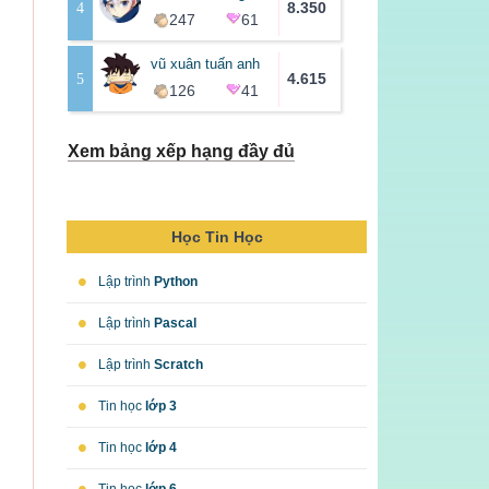
4
8.350
247
61
vũ xuân tuấn anh
5
4.615
126
41
Xem bảng xếp hạng đầy đủ
Học Tin Học
•
Lập trình
Python
•
Lập trình
Pascal
•
Lập trình
Scratch
•
Tin học
lớp 3
•
Tin học
lớp 4
•