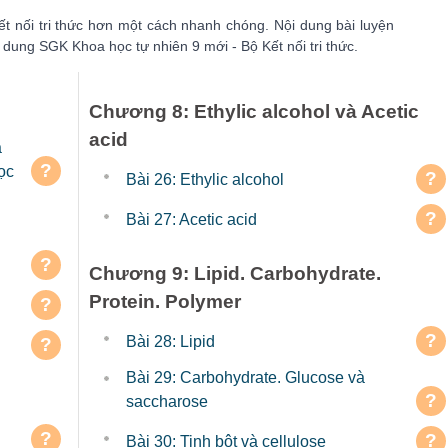
ết nối tri thức hơn một cách nhanh chóng. Nội dung bài luyện
dung SGK Khoa học tự nhiên 9 mới - Bộ Kết nối tri thức.
Chương 8: Ethylic alcohol và Acetic
acid
á
?
ọc
?
Bài 26: Ethylic alcohol
?
Bài 27: Acetic acid
?
Chương 9: Lipid. Carbohydrate.
Protein. Polymer
?
?
Bài 28: Lipid
?
Bài 29: Carbohydrate. Glucose và
?
saccharose
?
?
Bài 30: Tinh bột và cellulose