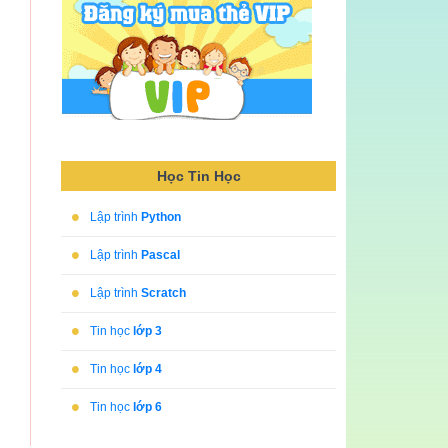
Học Tin Học
•
Lập trình
Python
•
Lập trình
Pascal
•
Lập trình
Scratch
•
Tin học
lớp 3
•
Tin học
lớp 4
•
Tin học
lớp 6