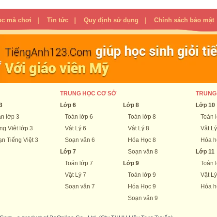
ọc mà chơi
|
Tin tức
|
Quy định sử dụng
|
Chính sách bảo mật
TRUNG HỌC CƠ SỞ
TRUNG
3
Lớp 6
Lớp 8
Lớp 10
n lớp 3
Toán lớp 6
Toán lớp 8
Toán 
ng Việt lớp 3
Vật Lý 6
Vật Lý 8
Vật Lý
n Tiếng Việt 3
Soạn văn 6
Hóa Học 8
Hóa h
Lớp 7
Soạn văn 8
Lớp 11
Toán lớp 7
Lớp 9
Toán 
Vật Lý 7
Toán lớp 9
Vật Lý
Soạn văn 7
Hóa Học 9
Hóa h
Soạn văn 9