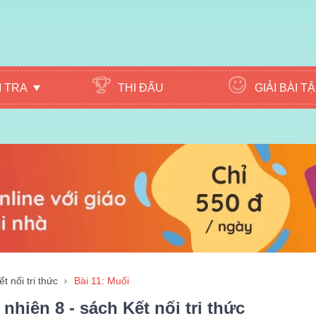
M TRA
THI ĐẤU
GIẢI BÀI T
t nối tri thức
Bài 11: Muối
nhiên 8 - sách Kết nối tri thức