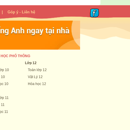
|
Góp ý - Liên hệ
 HỌC PHỔ THÔNG
Lớp 12
lớp 10
Toán lớp 12
 10
Vật Lý 12
ọc 10
Hóa học 12
lớp 11
 11
ọc 11