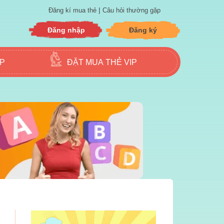
|
Đăng kí mua thẻ
Câu hỏi thường gặp
Đăng nhập
Đăng ký
ẬP
ĐẶT MUA THẺ VIP