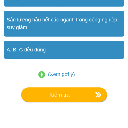
Sản lượng hầu hết các ngành trong công nghiệp
suy giảm
A, B, C đều đúng
(Xem gợi ý)
Kiểm tra