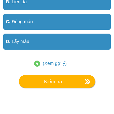
B.
Liền da
C.
Đông máu
D.
Lấy máu
(Xem gợi ý)
Kiểm tra