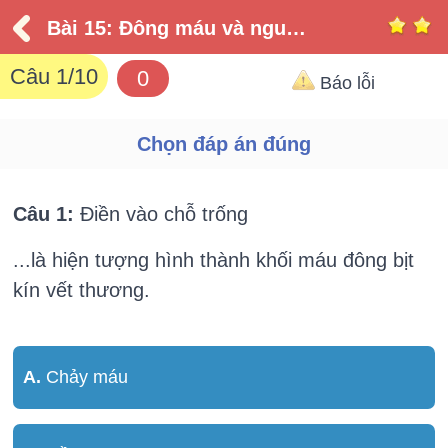
Bài 15: Đông máu và nguyên tắc truyền máu
Câu
1
/10
0
Báo lỗi
Chọn đáp án đúng
Câu 1:
Điền vào chỗ trống
...là hiện tượng hình thành khối máu đông bịt
kín vết thương.
A.
Chảy máu