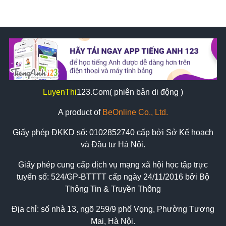
LuyenThi
123
.Com( phiên bản di động )
A product of
BeOnline Co., Ltd.
Giấy phép ĐKKD số:
0102852740
cấp bởi Sở Kế hoạch
và Đầu tư Hà Nội.
Giấy phép cung cấp dịch vụ mạng xã hội học tập trực
tuyến số: 524/GP-BTTTT cấp ngày 24/11/2016 bởi Bộ
Thông Tin & Truyền Thông
Địa chỉ: số nhà 13, ngõ 259/9 phố Vọng, Phường Tương
Mai, Hà Nội.