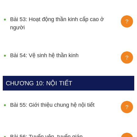
Bài 53: Hoạt động thần kinh cấp cao ở
?
người
Bài 54: Vệ sinh hệ thần kinh
?
CHƯƠNG 10: NỘI TIẾT
Bài 55: Giới thiệu chung hệ nội tiết
?
Bài 56: Tuyến yên, tuyến giáp