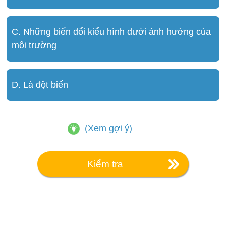
C. Những biến đổi kiểu hình dưới ảnh hưởng của
môi trường
D. Là đột biến
(Xem gợi ý)
Kiểm tra