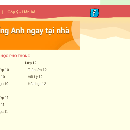
|
Góp ý - Liên hệ
 HỌC PHỔ THÔNG
Lớp 12
lớp 10
Toán lớp 12
 10
Vật Lý 12
ọc 10
Hóa học 12
lớp 11
 11
ọc 11