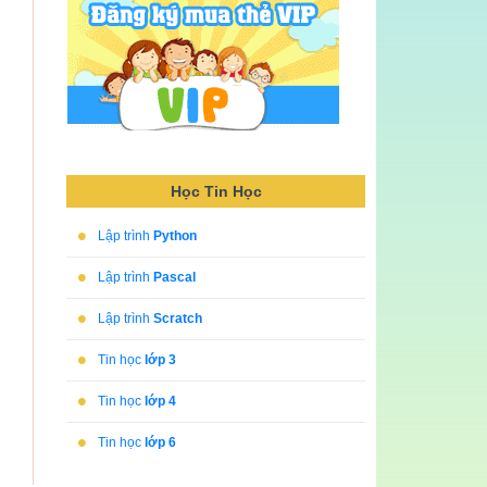
Học Tin Học
•
Lập trình
Python
•
Lập trình
Pascal
•
Lập trình
Scratch
•
Tin học
lớp 3
•
Tin học
lớp 4
•
Tin học
lớp 6