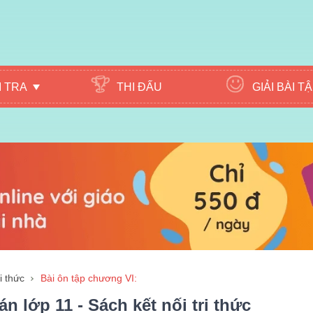
M TRA
THI ĐẤU
GIẢI BÀI T
i thức
Bài ôn tập chương VI:
n lớp 11 - Sách kết nối tri thức