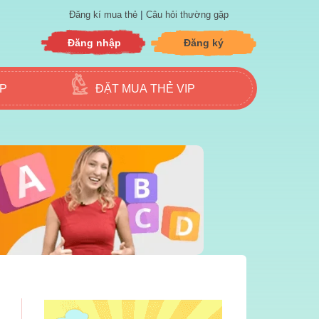
|
Đăng kí mua thẻ
Câu hỏi thường gặp
Đăng nhập
Đăng ký
ẬP
ĐẶT MUA THẺ VIP