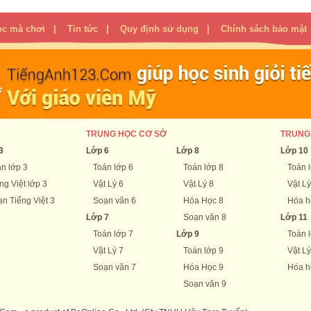
ọc mà chơi
|
Tin tức
|
Quy định sử dụng
|
Chính sách bảo mật
TRUNG HỌC CƠ SỞ
TRUNG
3
Lớp 6
Lớp 8
Lớp 10
n lớp 3
Toán lớp 6
Toán lớp 8
Toán 
ng Việt lớp 3
Vật Lý 6
Vật Lý 8
Vật Lý
n Tiếng Việt 3
Soạn văn 6
Hóa Học 8
Hóa h
Lớp 7
Soạn văn 8
Lớp 11
Toán lớp 7
Lớp 9
Toán 
Vật Lý 7
Toán lớp 9
Vật Lý
Soạn văn 7
Hóa Học 9
Hóa h
Soạn văn 9