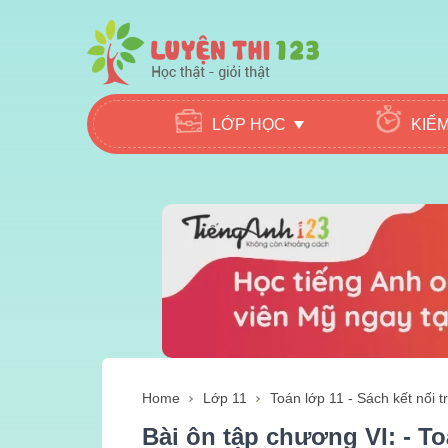
LỚP HỌC
KIỂ
Home
Lớp 11
Toán lớp 11 - Sách kết nối tr
Bài ôn tập chương VI: - Toá