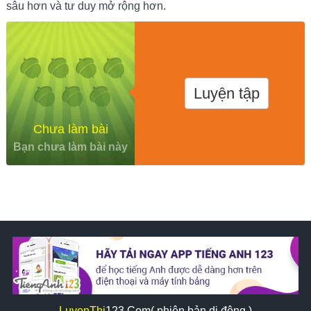
sâu hơn và tư duy mở rộng hơn.
Luyện tập
Chưa làm bài
Bạn chưa làm bài này
LuyenThi
123
.Com( phiên bản di động )