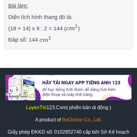
Bài làm:
Diện tích hình thang đó là:
2
(18 + 14) x 9 : 2 = 144 (
c
m
)
c
m
2
2
Đáp số: 144
c
m
c
m
2
LuyenThi
123
.Com( phiên bản di động )
A product of
BeOnline Co., Ltd.
Giấy phép ĐKKD số:
0102852740
cấp bởi Sở Kế hoạch