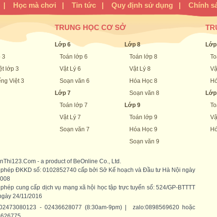
|
Học mà chơi
|
Tin tức
|
Quy định sử dụng
|
Chính s
TRUNG HỌC CƠ SỞ
TR
Lớp 6
Lớp 8
Lớp
 3
Toán lớp 6
Toán lớp 8
To
ệt lớp 3
Vật Lý 6
Vật Lý 8
Vậ
ng Việt 3
Soạn văn 6
Hóa Học 8
Hó
Lớp 7
Soạn văn 8
Lớp
Toán lớp 7
Lớp 9
To
Vật Lý 7
Toán lớp 9
Vậ
Soạn văn 7
Hóa Học 9
Hó
Soạn văn 9
nThi123.Com - a product of BeOnline Co., Ltd.
 phép ĐKKD số: 0102852740 cấp bởi Sở Kế hoạch và Đầu tư Hà Nội ngày
2008
 phép cung cấp dịch vụ mạng xã hội học tập trực tuyến số: 524/GP-BTTTT
ngày 24/11/2016
 02473080123 - 02436628077 (8:30am-9pm) | zalo:0898569620 hoặc
4626775