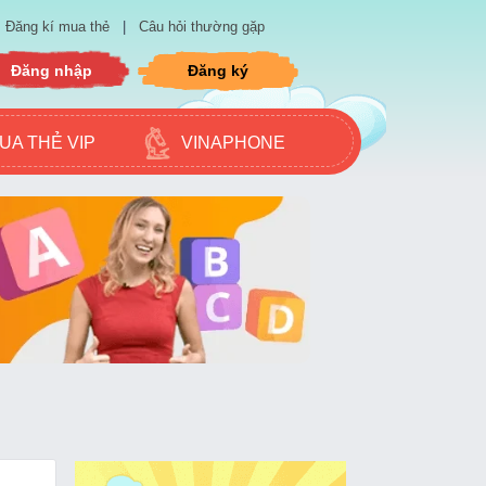
Đăng kí mua thẻ
|
Câu hỏi thường gặp
Đăng nhập
Đăng ký
UA THẺ VIP
VINAPHONE