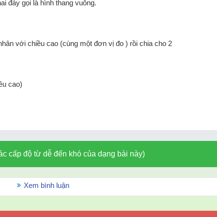
i đáy gọi là hình thang vuông.
nhân với chiều cao (cùng một đơn vị đo ) rồi chia cho 2
hiều cao)
ác cấp độ từ dễ đến khó của dạng bài này)
Xem bình luận