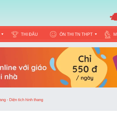
ÔN THI TN THPT
M
THI ĐẤU
ang - Diện tích hình thang