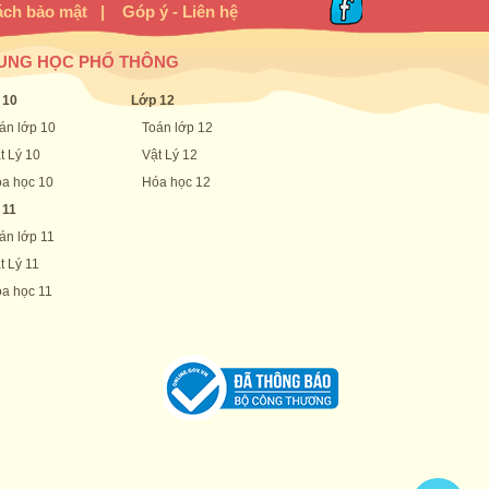
ách bảo mật
|
Góp ý - Liên hệ
UNG HỌC PHỔ THÔNG
 10
Lớp 12
án lớp 10
Toán lớp 12
t Lý 10
Vật Lý 12
a học 10
Hóa học 12
 11
án lớp 11
t Lý 11
a học 11