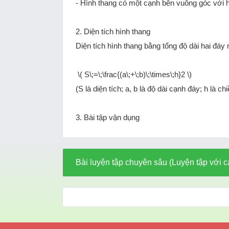
- Hình thang có một cạnh bên vuông góc với ha
2. Diện tích hình thang
Diện tích hình thang bằng tổng độ dài hai đáy 
\( S\;=\;\frac{(a\;+\;b)\;\times\;h}2 \)
(S là diện tích; a, b là độ dài cạnh đáy; h là c
3. Bài tập vận dụng
Bài luyện tập chuyên sâu (Luyện tập với c