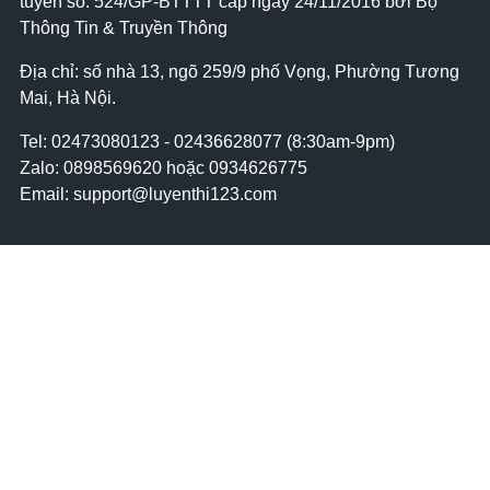
tuyến số: 524/GP-BTTTT cấp ngày 24/11/2016 bởi Bộ
Thông Tin & Truyền Thông
Địa chỉ: số nhà 13, ngõ 259/9 phố Vọng, Phường Tương
Mai, Hà Nội.
Tel:
02473080123 - 02436628077 (8:30am-9pm)
Zalo: 0898569620 hoặc 0934626775
Email: support@luyenthi123.com