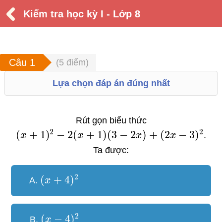
Kiểm tra học kỳ I - Lớp 8
(
5
điểm)
Lựa chọn đáp án đúng nhất
Rút gọn biểu thức
2
2
(
+
1
)
−
2
(
+
1
)
(
3
−
2
)
+
(
2
−
3
)
x
x
x
x
.
Ta được:
2
(
+
4
)
A.
x
2
(
−
4
)
B.
x