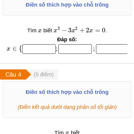
Điền số thích hợp vào chỗ trống
3
2
−
3
+
2
=
0
Tìm
x
biết
x
x
x
.
Đáp số:
∈
{
;
;
}
x
(
5
điểm)
Điền số thích hợp vào chỗ trống
(Điền kết quả dưới dạng phân số tối giản)
Tìm
x
biết