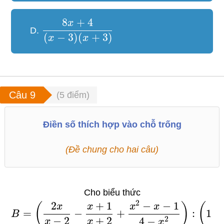
8
+
4
x
D.
(
−
3
)
(
+
3
)
x
x
(
5
điểm)
Điền số thích hợp vào chỗ trống
(Đề chung cho hai câu)
Cho biểu thức
2
2
+
1
−
−
1
(
)
(
x
x
x
x
=
−
+
:
1
−
B
−
2
+
2
2
4
−
x
x
x