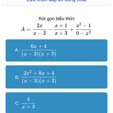
Rút gọn biểu thức
2
2
+
1
−
1
x
x
x
=
−
+
A
−
3
+
3
2
9
−
x
x
x
6
+
4
x
A.
(
−
3
)
(
+
3
)
x
x
2
2
+
8
+
4
x
x
B.
(
−
3
)
(
+
3
)
x
x
4
C.
+
3
x