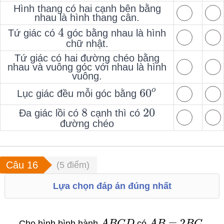
Hình thang có hai cạnh bên bằng
nhau là hình thang cân.
4
Tứ giác có
góc bằng nhau là hình
chữ nhật.
Tứ giác có hai đường chéo bằng
nhau và vuông góc với nhau là hình
vuông.
60
o
Lục giác đều mỗi góc bằng
8
20
Đa giác lồi có
cạnh thì có
đường chéo
(
5
điểm)
Lựa chọn đáp án đúng nhất
=
2
Cho hình bình hành
A
B
C
D
có
A
B
B
C
.