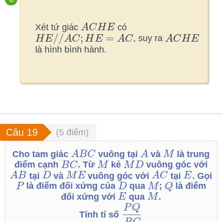
Xét tứ giác
A
C
H
E
có
/
/
;
=
H
E
A
C
H
E
A
C
, suy ra
A
C
H
E
là hình bình hành.
(
5
điểm)
Cho tam giác
A
B
C
vuông tại
A
và
M
là trung
điểm cạnh
B
C
. Từ
M
kẻ
M
D
vuông góc với
A
B
tại
D
và
M
E
vuông góc với
A
C
tại
E
. Gọi
P
là điểm đối xứng của
D
qua
M
;
Q
là điểm
đối xứng với
E
qua
M
.
P
Q
Tính tỉ số