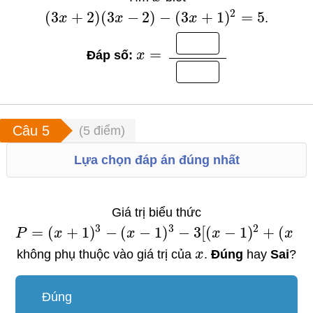
2
(
3
+
2
)
(
3
−
2
)
−
(
3
+
1
)
=
5
x
x
x
.
=
Đáp số:
x
(
5
điểm)
Lựa chọn đáp án đúng nhất
Giá trị biểu thức
3
3
2
=
(
+
1
)
−
(
−
1
)
−
3
[
(
−
1
)
+
(
+
P
x
x
x
x
không phụ thuộc vào giá trị của
x
.
Đúng
hay
Sai
?
Đúng