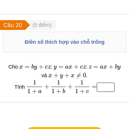
(
5
điểm)
Điền số thích hợp vào chỗ trống
=
+
=
+
=
+
Cho
x
b
y
c
z
;
y
a
x
c
z
;
z
a
x
b
y
+
+
≠
0
và
x
y
x
.
1
1
1
+
+
=
Tính
1
+
1
+
1
+
a
b
c