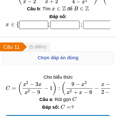
−
2
+
2
2
4
−
x
x
x
Z
Z
∈
∈
Câu b
: Tìm
x
để
B
Đáp số:
∈
{
;
;
;
x
(
5
điểm)
Chọn đáp án đúng
Cho biểu thức
2
2
−
3
9
−
−
3
(
)
(
x
x
x
x
=
−
1
:
−
C
2
−
2
2
−
9
+
−
6
x
x
x
x
Câu a
: Rút gọn
C
=
Đáp số:
C
?