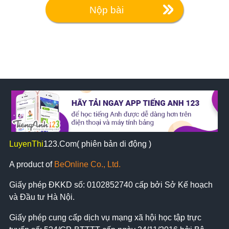
Nộp bài
LuyenThi
123
.Com( phiên bản di động )
A product of
BeOnline Co., Ltd.
Giấy phép ĐKKD số:
0102852740
cấp bởi Sở Kế hoạch
và Đầu tư Hà Nội.
Giấy phép cung cấp dịch vụ mạng xã hội học tập trực