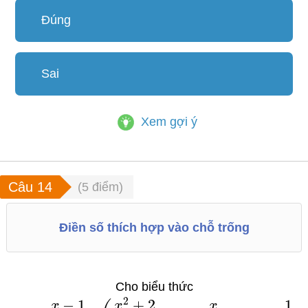
Đúng
Sai
Xem gợi ý
(
5
điểm)
Điền số thích hợp vào chỗ trống
Cho biểu thức
2
−
1
+
2
1
x
x
x