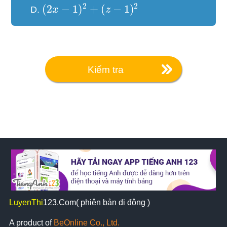
2
2
(
2
−
1
)
+
(
−
1
)
D.
x
z
Kiểm tra
LuyenThi
123
.Com( phiên bản di động )
A product of
BeOnline Co., Ltd.