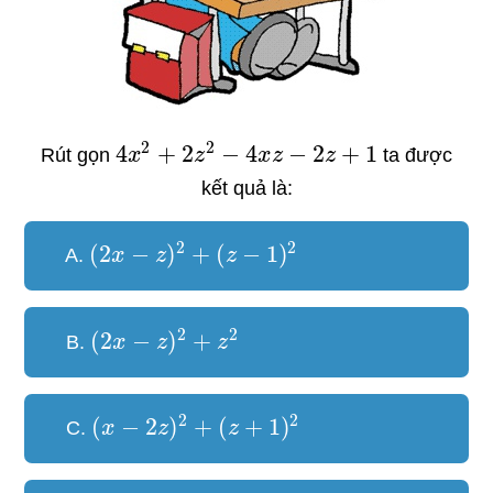
2
2
4
+
2
−
4
−
2
+
1
Rút gọn
x
z
x
z
z
ta được
kết quả là:
2
2
(
2
−
)
+
(
−
1
)
A.
x
z
z
2
2
(
2
−
)
+
B.
x
z
z
2
2
(
−
2
)
+
(
+
1
)
C.
x
z
z