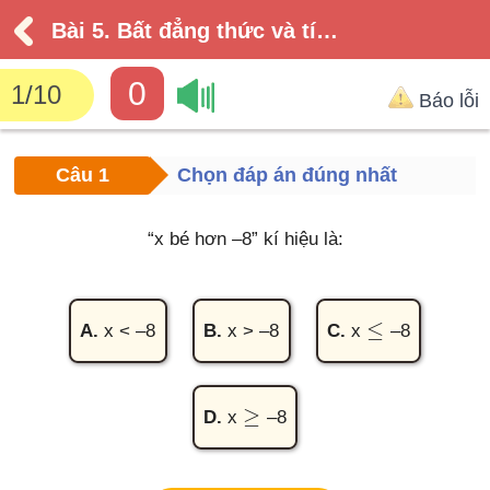
Bài 5. Bất đẳng thức và tính chất
0
1
/
10
Báo lỗi
Câu 1
Chọn đáp án đúng nhất
“x bé hơn –8” kí hiệu là:
≤
A.
x < –8
B.
x > –8
C.
x
–8
≤
≥
D.
x
–8
≥