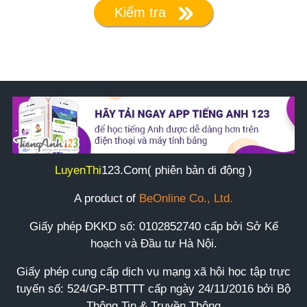
Kiểm tra
LuyenThi
123
.Com( phiên bản di động )
A product of
BeOnline Co., Ltd.
Giấy phép ĐKKD số:
0102852740
cấp bởi Sở Kế
hoạch và Đầu tư Hà Nội.
Giấy phép cung cấp dịch vụ mạng xã hội học tập trực
tuyến số: 524/GP-BTTTT cấp ngày 24/11/2016 bởi Bộ
Thông Tin & Truyền Thông