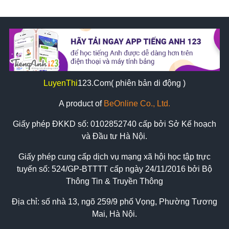
LuyenThi
123
.Com( phiên bản di động )
A product of
BeOnline Co., Ltd.
Giấy phép ĐKKD số:
0102852740
cấp bởi Sở Kế hoạch
và Đầu tư Hà Nội.
Giấy phép cung cấp dịch vụ mạng xã hội học tập trực
tuyến số: 524/GP-BTTTT cấp ngày 24/11/2016 bởi Bộ
Thông Tin & Truyền Thông
Địa chỉ: số nhà 13, ngõ 259/9 phố Vọng, Phường Tương
Mai, Hà Nội.