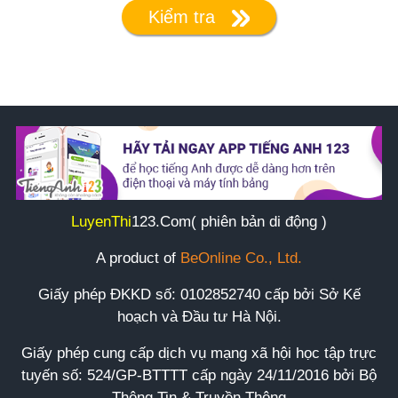
Kiểm tra
LuyenThi
123
.Com( phiên bản di động )
A product of
BeOnline Co., Ltd.
Giấy phép ĐKKD số:
0102852740
cấp bởi Sở Kế
hoạch và Đầu tư Hà Nội.
Giấy phép cung cấp dịch vụ mạng xã hội học tập trực
tuyến số: 524/GP-BTTTT cấp ngày 24/11/2016 bởi Bộ
Thông Tin & Truyền Thông