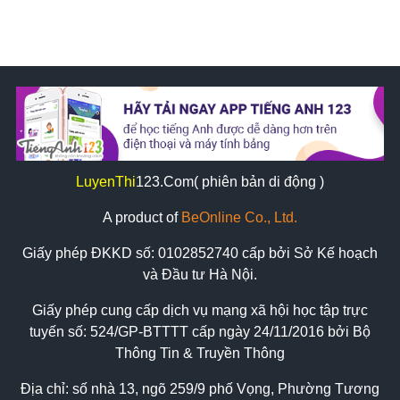
LuyenThi
123
.Com( phiên bản di động )
A product of
BeOnline Co., Ltd.
Giấy phép ĐKKD số:
0102852740
cấp bởi Sở Kế hoạch
và Đầu tư Hà Nội.
Giấy phép cung cấp dịch vụ mạng xã hội học tập trực
tuyến số: 524/GP-BTTTT cấp ngày 24/11/2016 bởi Bộ
Thông Tin & Truyền Thông
Địa chỉ: số nhà 13, ngõ 259/9 phố Vọng, Phường Tương