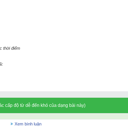
c thời điểm
i:
ác cấp độ từ dễ đến khó của dạng bài này)
Xem bình luận