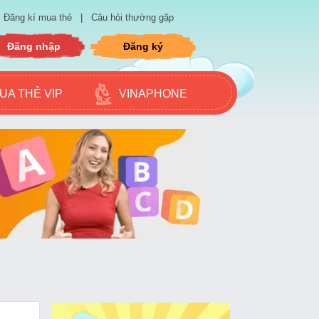
Đăng kí mua thẻ
|
Câu hỏi thường gặp
Đăng nhập
Đăng ký
UA THẺ VIP
VINAPHONE