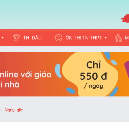
ÔN THI TN THPT
M
THI ĐẤU
Ngày, giờ