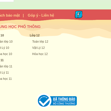
ách bảo mật
|
Góp ý - Liên hệ
UNG HỌC PHỔ THÔNG
 10
Lớp 12
án lớp 10
Toán lớp 12
t Lý 10
Vật Lý 12
a học 10
Hóa học 12
 11
án lớp 11
t Lý 11
a học 11