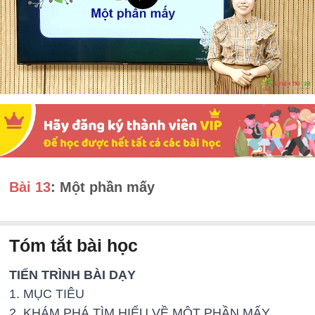
Bài 13
: Một phần mấy
Tóm tắt bài học
TIẾN TRÌNH BÀI DẠY
1. MỤC TIÊU
2. KHÁM PHÁ TÌM HIỂU VỀ MỘT PHẦN MẤY