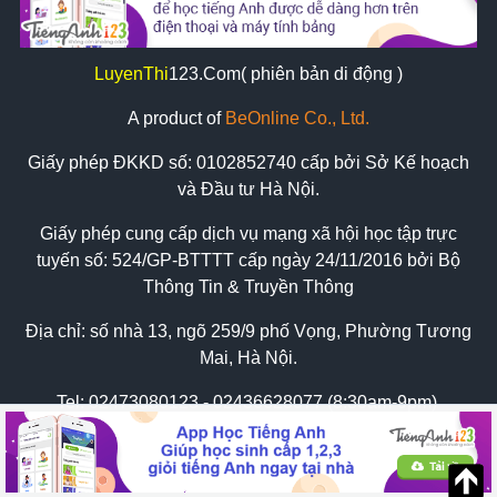
LuyenThi
123
.Com( phiên bản di động )
A product of
BeOnline Co., Ltd.
Giấy phép ĐKKD số:
0102852740
cấp bởi Sở Kế hoạch
và Đầu tư Hà Nội.
Giấy phép cung cấp dịch vụ mạng xã hội học tập trực
tuyến số: 524/GP-BTTTT cấp ngày 24/11/2016 bởi Bộ
Thông Tin & Truyền Thông
Địa chỉ: số nhà 13, ngõ 259/9 phố Vọng, Phường Tương
Mai, Hà Nội.
Tel:
02473080123 - 02436628077 (8:30am-9pm)
Zalo: 0898569620 hoặc 0934626775
Email: support@luyenthi123.com