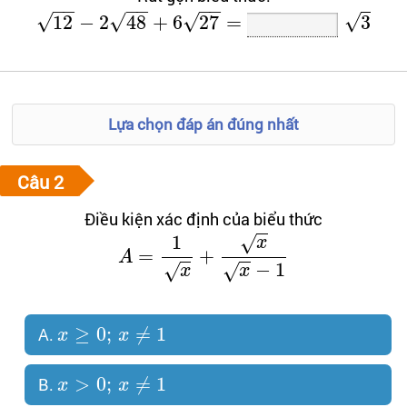
−
−
−
−
−
−
√
√
√
√
12
−
2
48
+
6
27
=
3
Lựa chọn đáp án đúng nhất
Điều kiện xác định của biểu thức
1
√
x
=
+
A
−
1
√
√
x
x
≥
0
;
≠
1
A.
x
x
>
0
;
≠
1
B.
x
x