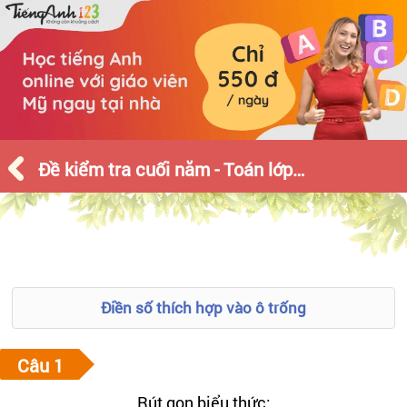
Đề kiểm tra cuối năm - Toán lớp 9 - Số 1
Điền số thích hợp vào ô trống
Rút gọn biểu thức: