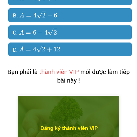
√
=
4
2
−
6
B.
A
√
=
6
−
4
2
C.
A
√
=
4
2
+
12
D.
A
Bạn phải là
thành viên VIP
mới được làm tiếp
bài này !