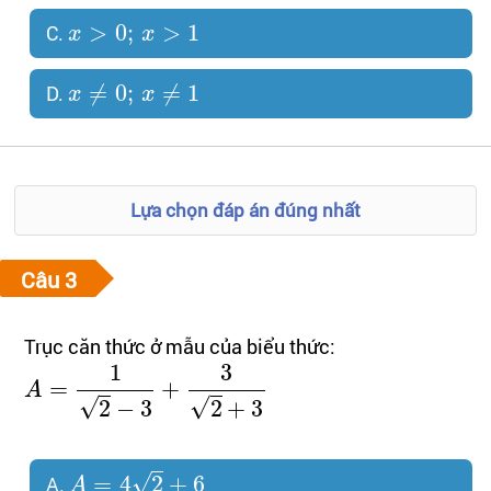
>
0
;
>
1
C.
x
x
≠
0
;
≠
1
D.
x
x
Lựa chọn đáp án đúng nhất
Trục căn thức ở mẫu của biểu thức:
1
3
=
+
A
√
√
2
−
3
2
+
3
√
=
4
2
+
6
A.
A