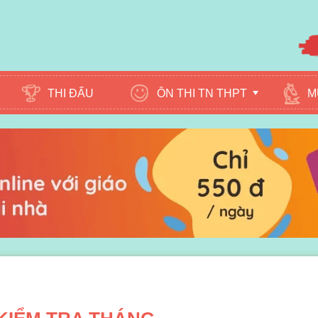
ÔN THI TN THPT
M
THI ĐẤU