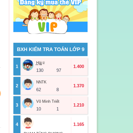
BXH KIỂM TRA TOÁN LỚP 9
̳H̳ả̳̳i̳♕
1
1.400
130
97
NNTK
2
1.370
62
8
Võ Minh Triết
3
1.210
10
1
4
1.165