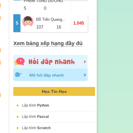
PHẠM TÙNG DƯƠNG
5
0
Đỗ Tiến Quang...
5
1.045
107
16
Xem bảng xếp hạng đầy đủ
Mở hỏi đáp nhanh
Học Tin Học
•
Lập trình
Python
•
Lập trình
Pascal
•
Lập trình
Scratch