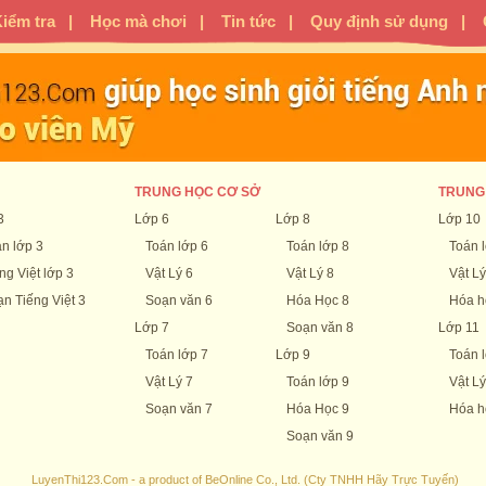
iểm tra
|
Học mà chơi
|
Tin tức
|
Quy định sử dụng
|
TRUNG HỌC CƠ SỞ
TRUNG
3
Lớp 6
Lớp 8
Lớp 10
n lớp 3
Toán lớp 6
Toán lớp 8
Toán 
ng Việt lớp 3
Vật Lý 6
Vật Lý 8
Vật Lý
n Tiếng Việt 3
Soạn văn 6
Hóa Học 8
Hóa h
Lớp 7
Soạn văn 8
Lớp 11
Toán lớp 7
Lớp 9
Toán 
Vật Lý 7
Toán lớp 9
Vật Lý
Soạn văn 7
Hóa Học 9
Hóa h
Soạn văn 9
LuyenThi123.Com - a product of BeOnline Co., Ltd. (Cty TNHH Hãy Trực Tuyến)