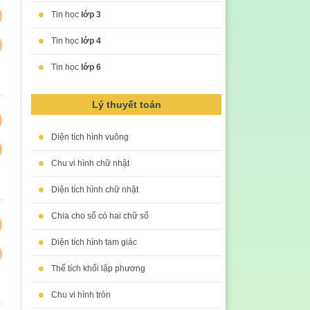
•
Tin học
lớp 3
•
Tin học
lớp 4
•
Tin học
lớp 6
Lý thuyết toán
•
Diện tích hình vuông
•
Chu vi hình chữ nhật
•
Diện tích hình chữ nhật
•
Chia cho số có hai chữ số
•
Diện tích hình tam giác
•
Thể tích khối lập phương
•
Chu vi hình tròn