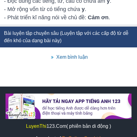
- Đọc đúng các tiếng, từ, câu có chứa âm
y
.
- Mở rộng vốn từ có tiếng chứa
y
.
- Phát triển kĩ năng nói về chủ đề:
Cảm ơn
.
Bài luyện tập chuyên sâu (Luyện tập với các cấp độ từ dễ
đến khó của dạng bài này)
Xem bình luận
LuyenThi
123
.Com( phiên bản di động )