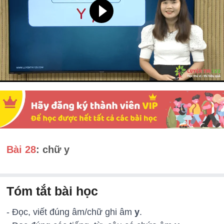
Bài 28
: chữ y
Tóm tắt bài học
- Đọc, viết đúng âm/chữ ghi âm
y
.