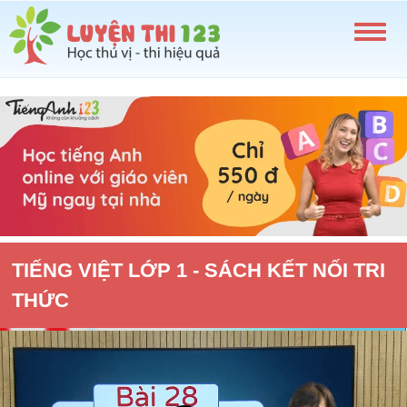
TIẾNG VIỆT LỚP 1 - SÁCH KẾT NỐI TRI
THỨC