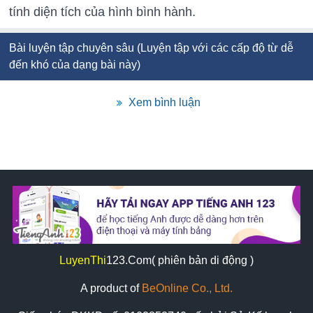
tính diện tích của hình bình hành.
Bài luyện tập chuyên sâu (Luyện tập với các cấp độ từ dễ
đến khó của dạng bài này)
Xem bình luận
LuyenThi
123
.Com( phiên bản di động )
A product of
BeOnline Co., Ltd.