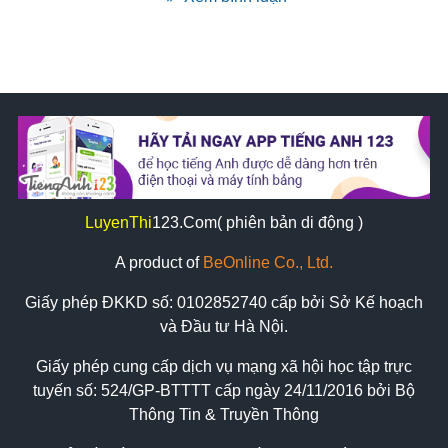
LuyenThi
123
.Com( phiên bản di động )
A product of
BeOnline Co., Ltd.
Giấy phép ĐKKD số:
0102852740
cấp bởi Sở Kế hoạch
và Đầu tư Hà Nội.
Giấy phép cung cấp dịch vụ mạng xã hội học tập trực
tuyến số: 524/GP-BTTTT cấp ngày 24/11/2016 bởi Bộ
Thông Tin & Truyền Thông