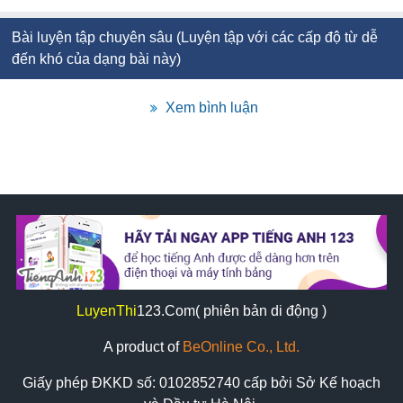
Bài luyện tập chuyên sâu (Luyện tập với các cấp độ từ dễ
đến khó của dạng bài này)
Xem bình luận
LuyenThi
123
.Com( phiên bản di động )
A product of
BeOnline Co., Ltd.
Giấy phép ĐKKD số:
0102852740
cấp bởi Sở Kế hoạch