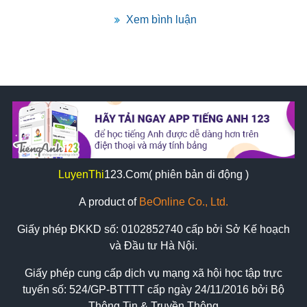
Xem bình luận
LuyenThi
123
.Com( phiên bản di động )
A product of
BeOnline Co., Ltd.
Giấy phép ĐKKD số:
0102852740
cấp bởi Sở Kế hoạch
và Đầu tư Hà Nội.
Giấy phép cung cấp dịch vụ mạng xã hội học tập trực
tuyến số: 524/GP-BTTTT cấp ngày 24/11/2016 bởi Bộ
Thông Tin & Truyền Thông