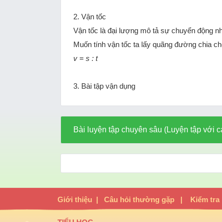
2. Vận tốc
Vận tốc là đại lượng mô tả sự chuyển động nha
Muốn tính vận tốc ta lấy quãng đường chia ch
v = s : t
3. Bài tập vận dụng
Bài luyện tập chuyên sâu (Luyện tập với c
Giới thiệu
|
Câu hỏi thường gặp
|
Kiểm tra