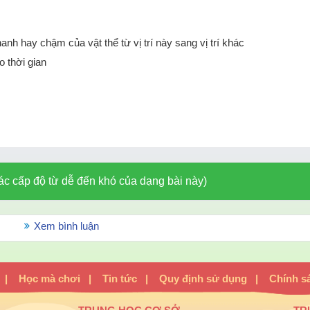
nh hay chậm của vật thể từ vị trí này sang vị trí khác
o thời gian
ác cấp độ từ dễ đến khó của dạng bài này)
Xem bình luận
|
Học mà chơi
|
Tin tức
|
Quy định sử dụng
|
Chính s