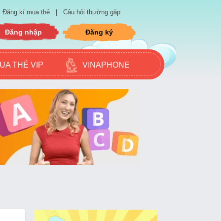
Đăng kí mua thẻ
|
Câu hỏi thường gặp
Đăng nhập
Đăng ký
UA THẺ VIP
VINAPHONE