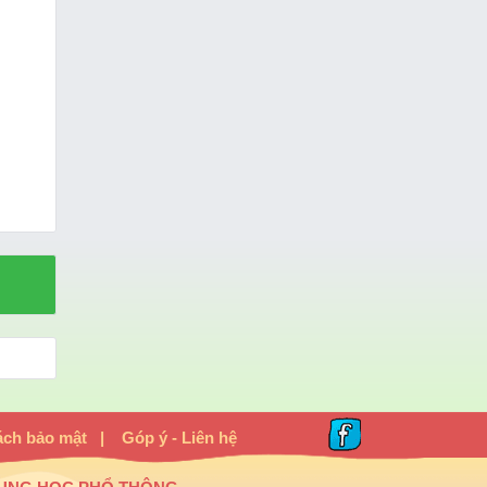
ách bảo mật
|
Góp ý - Liên hệ