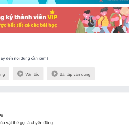
hảy đến nội dung cần xem)
ộng
Vận tốc
Bài tập vận dụng
ộng
của vật thể gọi là chyển động