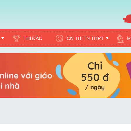
ÔN THI TN THPT
M
THI ĐẤU
c