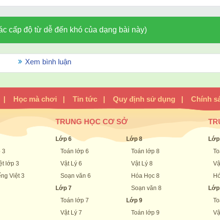
ác cấp độ từ dễ đến khó của dạng bài này)
Xem bình luận
|
Học mà chơi
|
Tin tức
|
Quy định sử dụng
|
Chính s
TRUNG HỌC CƠ SỞ
TR
Lớp 6
Lớp 8
Lớp
 3
Toán lớp 6
Toán lớp 8
To
ệt lớp 3
Vật Lý 6
Vật Lý 8
Vậ
ng Việt 3
Soạn văn 6
Hóa Học 8
Hó
Lớp 7
Soạn văn 8
Lớp
Toán lớp 7
Lớp 9
To
Vật Lý 7
Toán lớp 9
Vậ