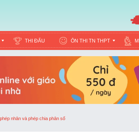
ÔN THI TN THPT
M
THI ĐẤU
phép nhân và phép chia phân số