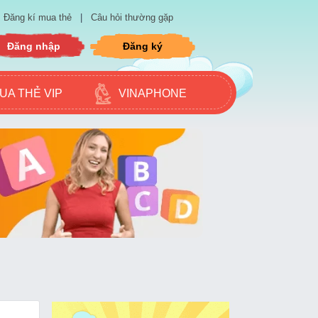
Đăng kí mua thẻ
|
Câu hỏi thường gặp
Đăng nhập
Đăng ký
UA THẺ VIP
VINAPHONE