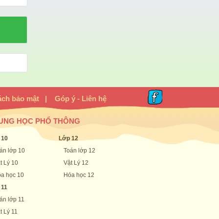
ách bảo mật
|
Góp ý - Liên hệ
UNG HỌC PHỔ THÔNG
 10
Lớp 12
án lớp 10
Toán lớp 12
t Lý 10
Vật Lý 12
a học 10
Hóa học 12
 11
án lớp 11
t Lý 11