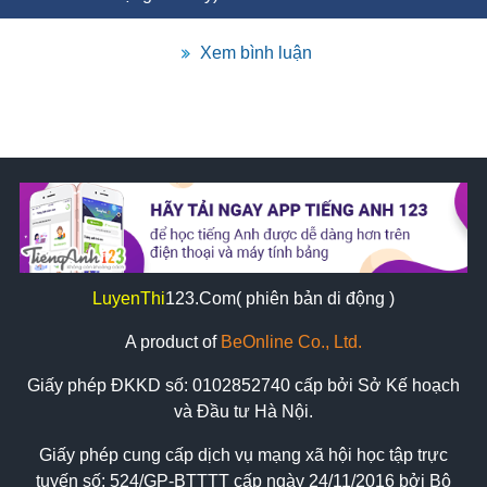
Xem bình luận
LuyenThi
123
.Com( phiên bản di động )
A product of
BeOnline Co., Ltd.
Giấy phép ĐKKD số:
0102852740
cấp bởi Sở Kế hoạch
và Đầu tư Hà Nội.
Giấy phép cung cấp dịch vụ mạng xã hội học tập trực
tuyến số: 524/GP-BTTTT cấp ngày 24/11/2016 bởi Bộ