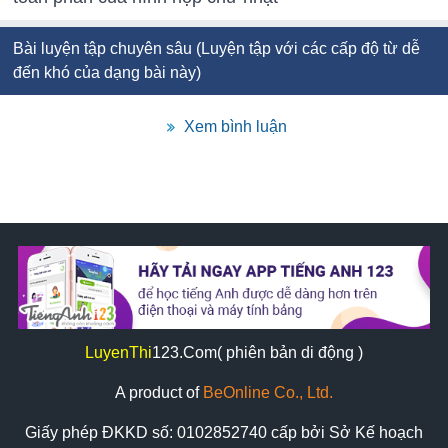
Bài luyện tập chuyên sâu (Luyện tập với các cấp độ từ dễ
đến khó của dạng bài này)
Xem bình luận
LuyenThi
123
.Com( phiên bản di động )
A product of
BeOnline Co., Ltd.
Giấy phép ĐKKD số:
0102852740
cấp bởi Sở Kế hoạch